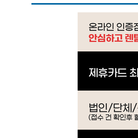
IM-50G604S0 | 59,900
WP-4S9P51CM | 33,900
WI-70S9P010M | 49,900
WI-55S8500M | 42,900
WI-36C80620N | 45,900
WI-53C8600M | 31,900