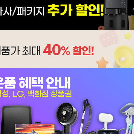
AP-10H4553 | 17,900
AV-06H3050 | 31,900
AP-20H7560 | 24,900
BD-35D50R | 17,900
BD-35D62 | 16,900