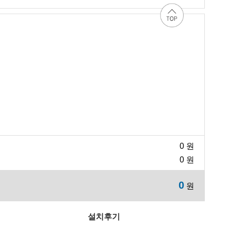
0
원
0
원
0
원
설치후기