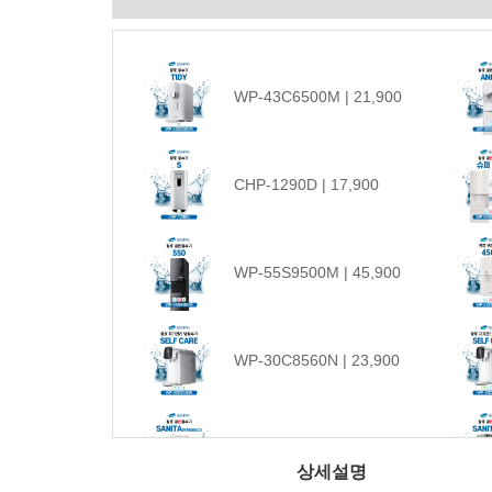
WP-43C6500M | 21,900
CHP-1290D | 17,900
WP-55S9500M | 45,900
WP-30C8560N | 23,900
WP-60C90010M | 24,900
상세설명