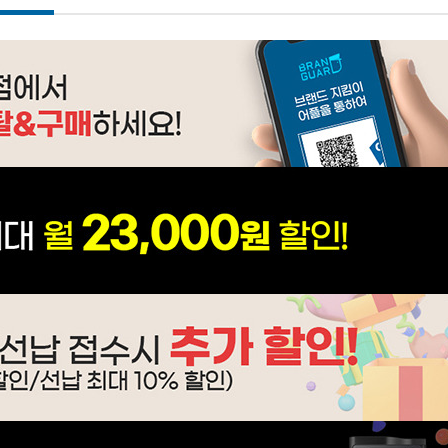
WP-45S90510M | 31,900
WP-45S90510N | 33,900
WI-80S9P510M | 52,900
WI-55S90510M | 42,900
WI-36C90620N | 45,900
CHDH-120JA | 20,900