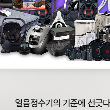
BD-35D72 | 18,900
| 8,900
| 21,900
| 23,900
| 34,900
WI-60C9600M | 43,900