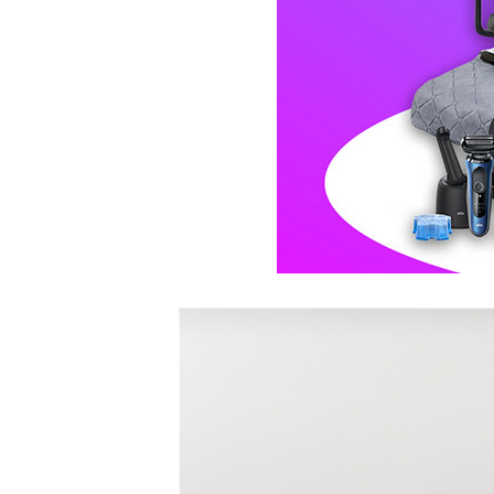
BS-35D50 | 19,900
SF-70A61W | 26,900
| 22,900
| 19,900
| 26,900
WI-60C9600M | 44,900