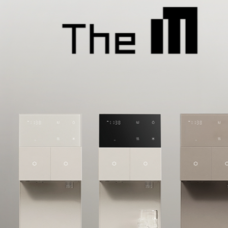
WI-36C90620N | 40,900
WI-35C80720N | 40,900
WI-60C9600M | 46,900
WI-60C8600M | 44,900
WI-55S8500M | 41,900