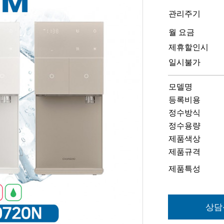
관리주기
월 요금
제휴할인시
일시불가
모델명
등록비용
정수방식
정수용량
제품색상
제품규격
제품특성