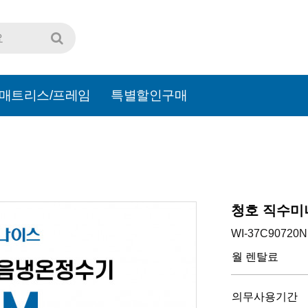
매트리스/프레임
특별할인구매
청호 직수미니
WI-37C90720N
월 렌탈료
의무사용기간