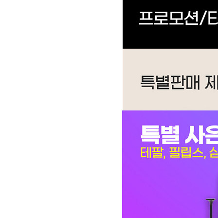
AH-12H6050 | 27,900
AP-11H5560 | 29,900
AP-26H7050 | 20,900
BD-35D51 | 13,900
BD-35D52 | 15,900