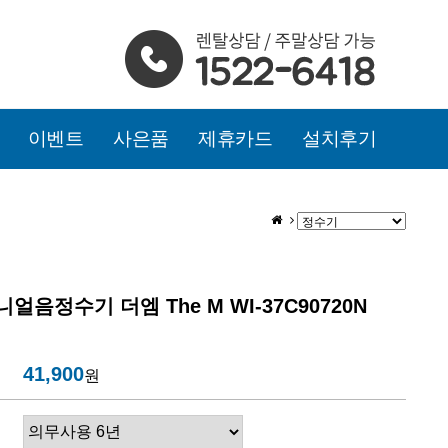
이벤트
사은품
제휴카드
설치후기
얼음정수기 더엠 The M WI-37C90720N
41,900
원