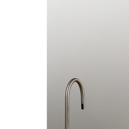
WI-36C90620N | 40,900
WI-35C80720N | 40,900
WI-60C9600M | 45,900
WP-60C80010M | 43,900
WI-60C9600CM | 52,900