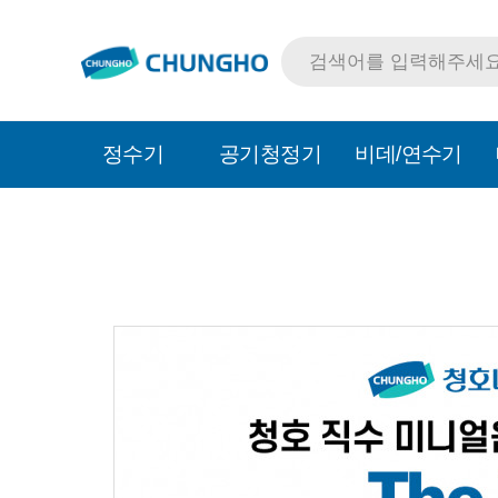
정수기
공기청정기
비데/연수기